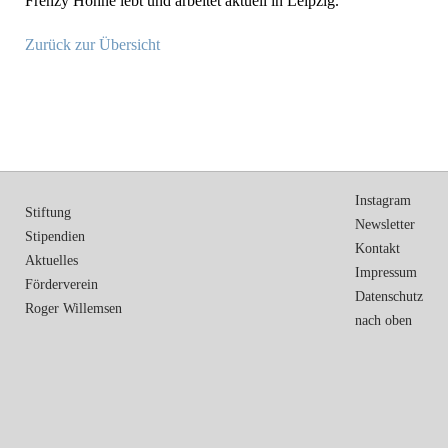
Frenzy Höhne lebt und arbeitet aktuell in Leipzig.
Zurück zur Übersicht
Instagram
Stiftung
Newsletter
Stipendien
Kontakt
Aktuelles
Impressum
Förderverein
Datenschutz
Roger Willemsen
nach oben